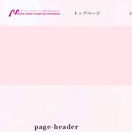
コ
ナ
ン
ビ
トップページ
テ
ゲ
ン
ー
ツ
シ
へ
ョ
ス
ン
キ
に
ッ
移
プ
動
トップページ
page-header
page-header
page-header