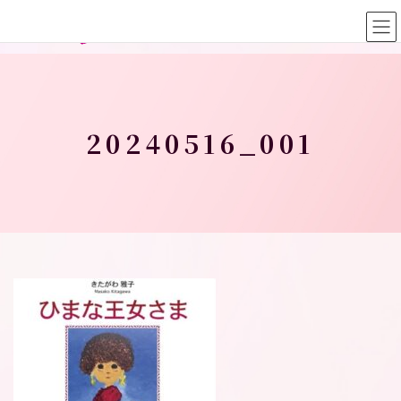
コ
ナ
ン
ビ
テ
ゲ
ン
ー
ツ
シ
へ
ョ
ス
ン
20240516_001
キ
に
ッ
移
プ
動
トップページ
20240516_001