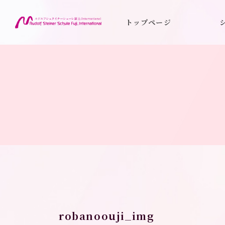
コ
ナ
ン
ビ
トップページ
テ
ゲ
ン
ー
ツ
シ
へ
ョ
ス
ン
キ
に
ッ
移
プ
動
トップページ
robanoouji_img
robanoouj
robanoouji_img